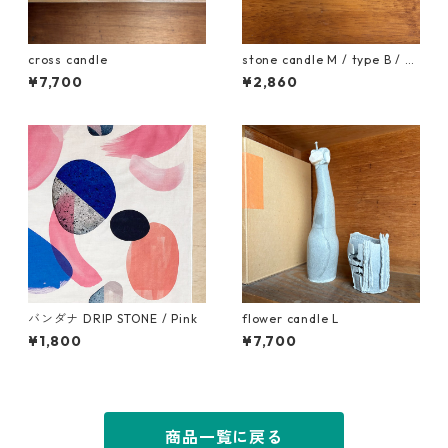
cross candle
stone candle M / type B / w
hite
¥7,700
¥2,860
バンダナ DRIP STONE / Pink
flower candle L
¥1,800
¥7,700
商品一覧に戻る