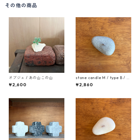
その他の商品
オブジェ / あの山この山
stone candle M / type B / gr
ay
¥2,600
¥2,860