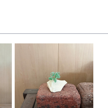
オブジェ / あの山この山
¥2,600