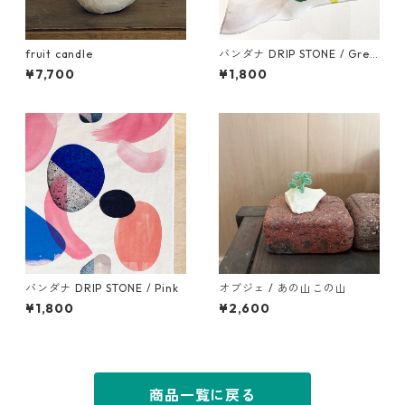
fruit candle
バンダナ DRIP STONE / Gree
n
¥7,700
¥1,800
バンダナ DRIP STONE / Pink
オブジェ / あの山この山
¥1,800
¥2,600
商品一覧に戻る